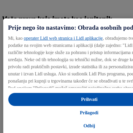
Vaša prava koja imate kao ispitanik
Prije nego što nastavimo: Obrada osobnih po
Mi, kao
operater Lidl web stranica i Lidl aplikacije
, obrađujemo tv
podatke na svojim web stranicama i aplikaciji (dalje zajedno: "
Lidl
4.1. Pregled
različite tehnologije koje služe za pohranu i pristup informacijama
uređaju. Neke od tih tehnologija su tehnički nužne, dok se druge ko
privolu radi praktičnih postavki, izrade statistika ili za personalizi
unutar i izvan Lidl usluga. Ako si sudionik Lidl Plus programa, po
ponašanju pri kupnji u trgovinama također će se obrađivati u te svr
4.2 Pravo na informacije u skladu s
Pod opcijom "Prilagodi" možeš omogućiti pojedinačne svrhe obrad
člankom 15. GDPR-a
dodatne informacije o obradi podataka.
Prihvati
Klikom na "Odbij" dopuštaš samo korištenje nužnih tehnologija. 
"Prihvati" pristaješ na sve obrade za sve prethodno navedene svrhe
Prilagodi
uključujući trajanje pohrane podataka i tvoje pravo na povlačenje p
kojem trenutku s budućim učinkom, možeš pronaći u našim
pravil
Odbij
4.3 Pravo na ispravak prema članku 16.
Impressum možeš pronaći ovdje.