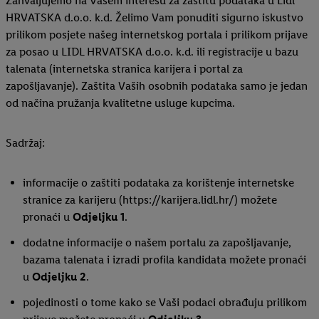
Zahvaljujemo na Vašem interesu za zaštitu podataka u Lidl
HRVATSKA d.o.o. k.d. Želimo Vam ponuditi sigurno iskustvo
prilikom posjete našeg internetskog portala i prilikom prijave
za posao u LIDL HRVATSKA d.o.o. k.d. ili registracije u bazu
talenata (internetska stranica karijera i portal za
zapošljavanje). Zaštita Vaših osobnih podataka samo je jedan
od načina pružanja kvalitetne usluge kupcima.
Sadržaj:
informacije o zaštiti podataka za korištenje internetske
stranice za karijeru (https://karijera.lidl.hr/) možete
pronaći u
Odjeljku 1
.
dodatne informacije o našem portalu za zapošljavanje,
bazama talenata i izradi profila kandidata možete pronaći
u
Odjeljku 2
.
pojedinosti o tome kako se Vaši podaci obrađuju prilikom