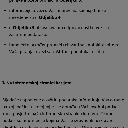
prijave možete pronaći u
Odjeljku 3
.
informacije u vezi s Vašim pravima kao ispitanika
navedene su u
Odjeljku 4
.
u
Odjeljku 5
objašnjavamo odgovornosti u vezi sa
zaštitom podataka.
tamo ćete također pronaći relevantne kontakt osobe za
Vaša pitanja u vezi sa zaštitom podataka u Lidlu.
1. Na internetskoj stranici karijera
Sljedeće napomene o zaštiti podataka informiraju Vas o tome
na koji način i u kojoj mjeri se obrađuju Vaši osobni podaci
kada posjetite našu internetsku stranicu karijera. Osobni
podaci su informacije kojima Vas se izravno ili neizravno
identificira odnosno može identificirati. Opća uredba o zaštiti