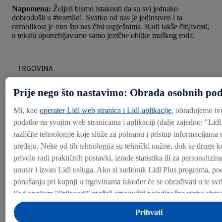
Napomena:
Željeli bismo istaknuti da su svi jednako
dobrodošli u #teamlidl. Svatko od nas je jedinstven i ta
raznolikost je ono što nas čini uspješnima. Radi lakše čitljivosti,
u tekstu upotrebljavamo samo jezične oblike muškog roda.
TRGOVINA
Prije nego što nastavimo: Obrada osobnih po
SKLADIŠTE
Mi, kao
operater Lidl web stranica i Lidl aplikacije
, obrađujemo tv
podatke na svojim web stranicama i aplikaciji (dalje zajedno: "
Lidl
različite tehnologije koje služe za pohranu i pristup informacijama
CENTRALA
uređaju. Neke od tih tehnologija su tehnički nužne, dok se druge ko
privolu radi praktičnih postavki, izrade statistika ili za personalizi
unutar i izvan Lidl usluga. Ako si sudionik Lidl Plus programa, po
SEZONSKI RAD
ponašanju pri kupnji u trgovinama također će se obrađivati u te svr
Pod opcijom "Prilagodi" možeš omogućiti pojedinačne svrhe obrad
LIDL KAO POSLODAVAC
dodatne informacije o obradi podataka.
Prihvati
Klikom na "Odbij" dopuštaš samo korištenje nužnih tehnologija. 