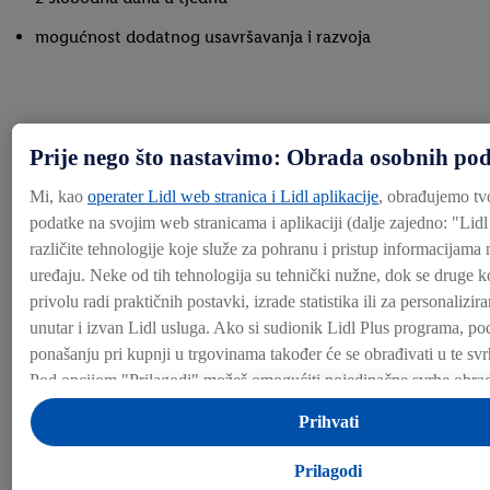
mogućnost dodatnog usavršavanja i razvoja
Benefiti naših zaposlenika:
Prije nego što nastavimo: Obrada osobnih po
Mi, kao
operater Lidl web stranica i Lidl aplikacije
, obrađujemo tv
podatke na svojim web stranicama i aplikaciji (dalje zajedno: "
Lidl
različite tehnologije koje služe za pohranu i pristup informacijama
Detaljno uvodno školovanje
Odličan tim
uređaju. Neke od tih tehnologija su tehnički nužne, dok se druge ko
privolu radi praktičnih postavki, izrade statistika ili za personalizi
Detaljno uvodno školovanje
Odličan tim
unutar i izvan Lidl usluga. Ako si sudionik Lidl Plus programa, po
ponašanju pri kupnji u trgovinama također će se obrađivati u te svr
Pod opcijom "Prilagodi" možeš omogućiti pojedinačne svrhe obrad
dodatne informacije o obradi podataka.
Prihvati
Pretraga poslova
Klikom na "Odbij" dopuštaš samo korištenje nužnih tehnologija. 
"Prihvati" pristaješ na sve obrade za sve prethodno navedene svrhe
Prilagodi
uključujući trajanje pohrane podataka i tvoje pravo na povlačenje p