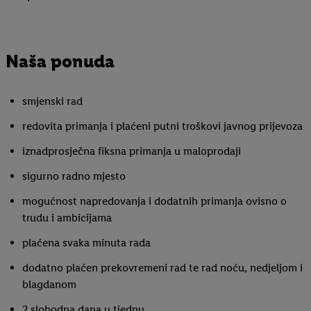
Naša ponuda
smjenski rad
redovita primanja i plaćeni putni troškovi javnog prijevoza
iznadprosječna fiksna primanja u maloprodaji
sigurno radno mjesto
mogućnost napredovanja i dodatnih primanja ovisno o
trudu i ambicijama
plaćena svaka minuta rada
dodatno plaćen prekovremeni rad te rad noću, nedjeljom i
blagdanom
2 slobodna dana u tjednu