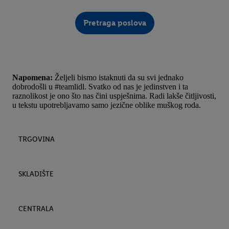
Pretraga poslova
Napomena:
Željeli bismo istaknuti da su svi jednako
dobrodošli u #teamlidl. Svatko od nas je jedinstven i ta
raznolikost je ono što nas čini uspješnima. Radi lakše čitljivosti,
u tekstu upotrebljavamo samo jezične oblike muškog roda.
TRGOVINA
SKLADIŠTE
CENTRALA