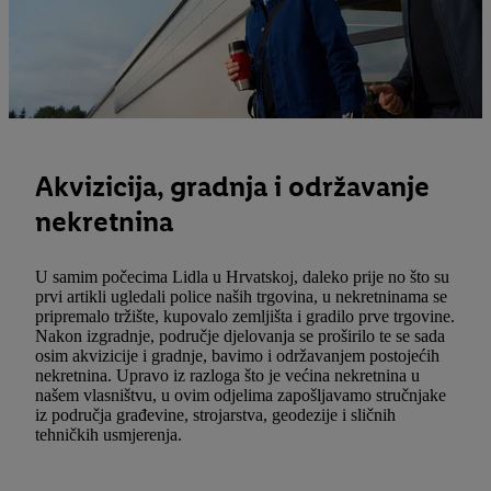
Akvizicija, gradnja i održavanje
nekretnina
U samim počecima Lidla u Hrvatskoj, daleko prije no što su
prvi artikli ugledali police naših trgovina, u nekretninama se
pripremalo tržište, kupovalo zemljišta i gradilo prve trgovine.
Nakon izgradnje, područje djelovanja se proširilo te se sada
osim akvizicije i gradnje, bavimo i održavanjem postojećih
nekretnina. Upravo iz razloga što je većina nekretnina u
našem vlasništvu, u ovim odjelima zapošljavamo stručnjake
iz područja građevine, strojarstva, geodezije i sličnih
tehničkih usmjerenja.