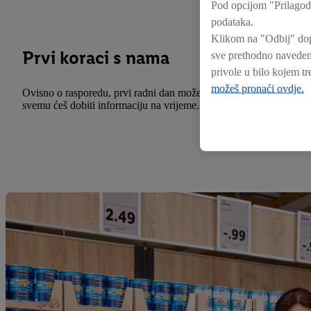
Pod opcijom "Prilagod
podataka.
Klikom na "Odbij" dopu
Prvi koraci s nama
sve prethodno navedene
privole u bilo kojem 
možeš pronaći ovdje.
Ovisno o rasporedu, prvi radni dan možeš provesti na Danu dobrodo
svemu ćeš dobiti informaciju na vrijeme.