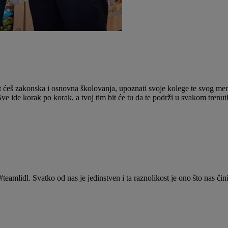
 ćeš zakonska i osnovna školovanja, upoznati svoje kolege te svog mento
Sve ide korak po korak, a tvoj tim bit će tu da te podrži u svakom trenut
teamlidl. Svatko od nas je jedinstven i ta raznolikost je ono što nas či