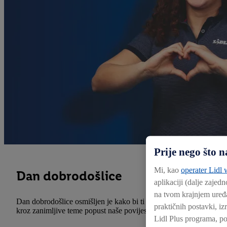
Prije nego što
Mi, kao
operater Lidl w
Dan dobrodošlice
aplikaciji (dalje zajedn
na tvom krajnjem uređa
Dan dobrodošlice osmišljen je kako bi ti olakšao prve korake u Lid
praktičnih postavki, iz
kroz zanimljive teme popust naše povijesti, načina rada i naših vrij
Lidl Plus programa, po