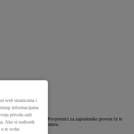
im web stranicama i
 pristup informacijama
voju privolu radi
lji razvoja zaposlenika i Povjerenici za zaposlenike provest će te
uga. Ako si sudionik
ek započinju svoju Lidl avanturu.
u te svrhe.