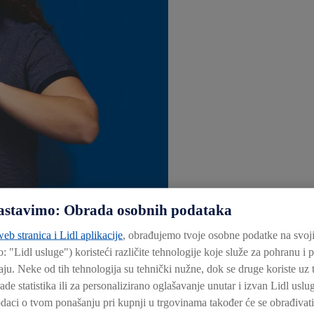
 nastavimo: Obrada osobnih podataka
eb stranica i Lidl aplikacije
, obrađujemo tvoje osobne podatke na svoj
o: "
Lidl usluge
") koristeći različite tehnologije koje služe za pohranu i
ju. Neke od tih tehnologija su tehnički nužne, dok se druge koriste uz t
lu. Organizira se u jednom od tri Logističko-distributivna centra. Vodite
rade statistika ili za personalizirano oglašavanje unutar i izvan Lidl usl
ednosti. Ovo je i odlična prilika da upoznaš kolege koji, baš kao i ti, t
daci o tvom ponašanju pri kupnji u trgovinama također će se obrađivati 