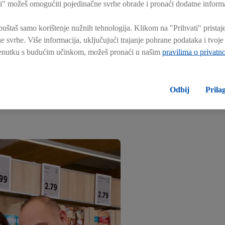
i" možeš omogućiti pojedinačne svrhe obrade i pronaći dodatne informa
štaš samo korištenje nužnih tehnologija. Klikom na "Prihvati" pristaj
 svrhe. Više informacija, uključujući trajanje pohrane podataka i tvoj
trenutku s budućim učinkom, možeš pronaći u našim
pravilima o privatno
šlice ili odmah započeti u trgovini. Ako prvo kreneš u trgovinu, ne br
Odbij
Prila