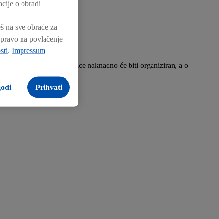
cije o obradi
eš na sve obrade za
e pravo na povlačenje
sti
.
Impressum
ini – tvoj Dan dobrodošlice naknadno će biti organiziran, a o
godi
Prihvati